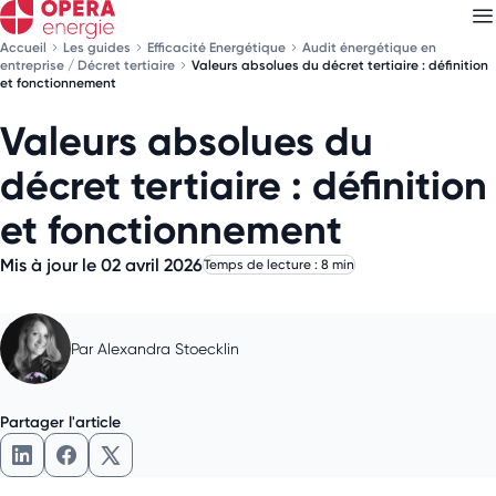
Accueil
Les guides
Efficacité Energétique
Audit énergétique en
entreprise / Décret tertiaire
Valeurs absolues du décret tertiaire : définition
et fonctionnement
Valeurs absolues du
Découvrez nos
newsletters
décret tertiaire : définition
Choisissez les newsletters qui vous intéressent
et fonctionnement
Mis à jour le 02 avril 2026
Temps de lecture : 8 min
Par
Alexandra Stoecklin
Partager l'article
Partager l'article sur LinkedIn
Partager l'article sur Facebook
Partager l'article sur X