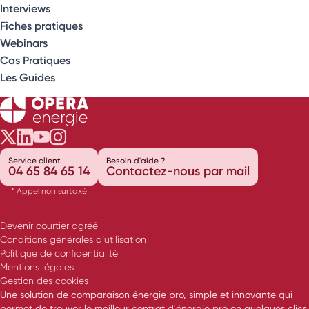
Interviews
Fiches pratiques
Webinars
Cas Pratiques
Les Guides
Opéra Énergie sur Twitter
Opéra Énergie sur LinkedIn
Opéra Énergie sur Youtube
Opéra Énergie sur Instagram
Service client
Besoin d'aide ?
04 65 84 65 14
Contactez-nous par mail
* Appel non surtaxé
Devenir courtier agréé
Conditions générales d’utilisation
Politique de confidentialité
Mentions légales
Gestion des cookies
Une solution de comparaison énergie pro, simple et innovante qui
permet de trouver le meilleur contrat d'énergie pro en quelques clics.