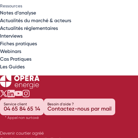
Ressources
Notes d’analyse
Actualités du marché & acteurs
Actualités réglementaires
Interviews
Fiches pratiques
Webinars
Cas Pratiques
Les Guides
Opéra Énergie sur Twitter
Opéra Énergie sur LinkedIn
Opéra Énergie sur Youtube
Opéra Énergie sur Instagram
Service client
Besoin d'aide ?
04 65 84 65 14
Contactez-nous par mail
* Appel non surtaxé
Devenir courtier agréé