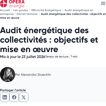
Accueil
Les guides
Efficacité Energétique
Audit énergétique en
entreprise / Décret tertiaire
Audit énergétique des collectivités : objectifs et
mise en œuvre
Audit énergétique des
Découvrez nos
newsletters
collectivités : objectifs et
Choisissez les newsletters qui vous intéressent
mise en œuvre
Mis à jour le 23 juillet 2026
Temps de lecture : 7 min
Par
Alexandra Stoecklin
Partager l'article
Partager l'article sur LinkedIn
Partager l'article sur Facebook
Partager l'article sur X