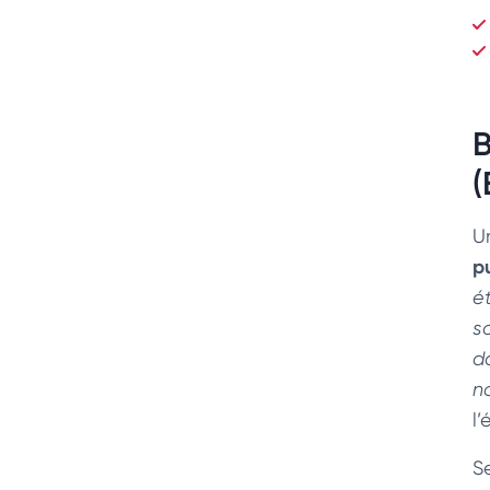
B
(
U
p
é
s
d
n
l
S