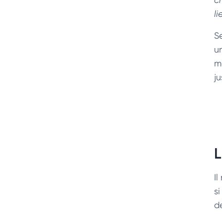
l
Se
u
m
j
L
Il
s
d