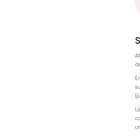
S
Af
d
E
s
(
L
c
u