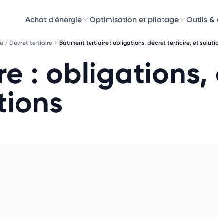
Achat d'énergie
Optimisation et pilotage
Outils &
e / Décret tertiaire
Bâtiment tertiaire : obligations, décret tertiaire, et soluti
Découvre
re : obligations,
Choisissez les 
utions