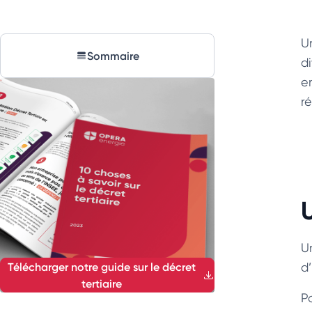
U
Sommaire
di
e
r
Un
Télécharger notre guide sur le décret
d
tertiaire
P