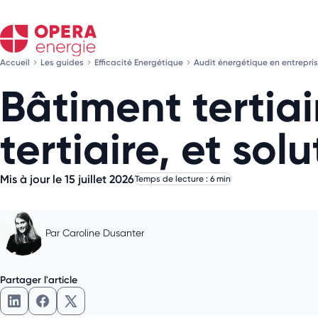
Accueil
Les guides
Efficacité Energétique
Audit énergétique en entrepris
Bâtiment tertiai
tertiaire, et sol
Mis à jour le 15 juillet 2026
Temps de lecture : 6 min
Par
Caroline Dusanter
Partager l'article
Partager l'article sur LinkedIn
Partager l'article sur Facebook
Partager l'article sur X