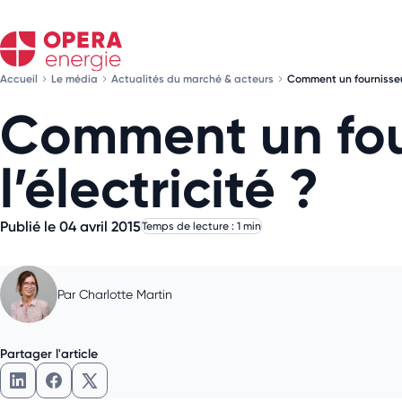
Accueil
Le média
Actualités du marché & acteurs
Comment un fournisseur 
Comment un four
l’électricité ?
Publié le 04 avril 2015
Temps de lecture : 1 min
Par
Charlotte Martin
Partager l'article