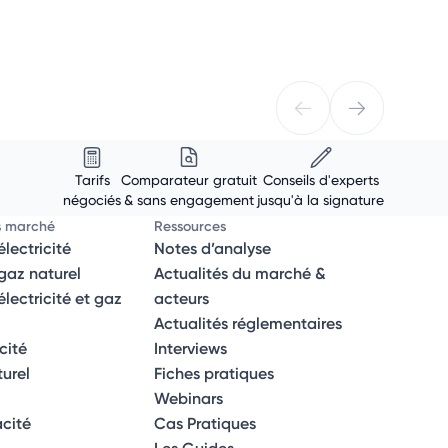
Tarifs
Comparateur gratuit
Conseils d'experts
négociés
& sans engagement
jusqu'à la signature
s marché
Ressources
lectricité
Notes d’analyse
az naturel
Actualités du marché &
ectricité et gaz
acteurs
Actualités réglementaires
icité
Interviews
turel
Fiches pratiques
Webinars
acité
Cas Pratiques
Les Guides