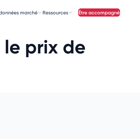
 données marché
Ressources
être accompagné
z nos
newsletters
le prix de
newsletters qui vous intéressent