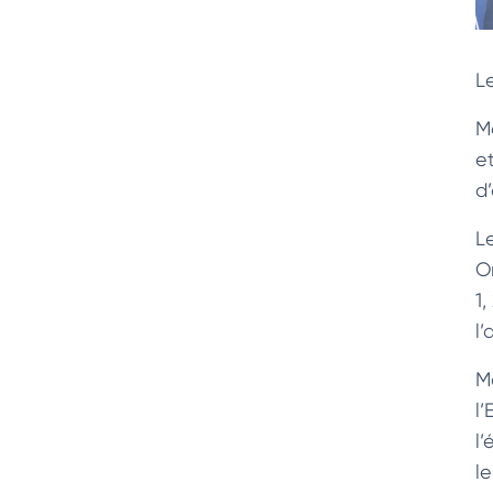
Le
M
et
d
L
O
1,
l
M
l’
l’
l