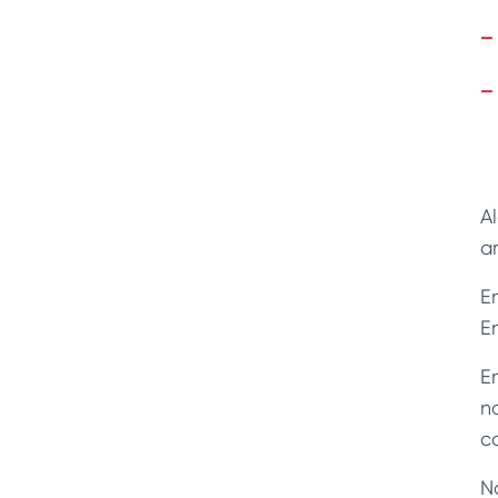
A
a
E
E
En
no
c
N