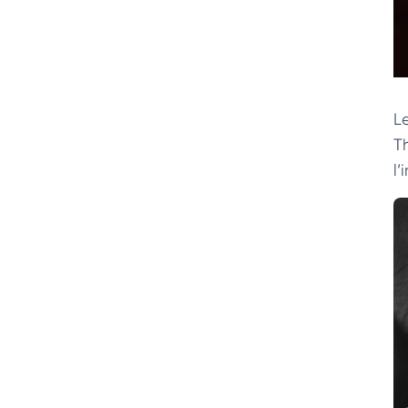
L
T
l