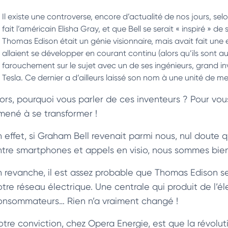
Il existe une controverse, encore d’actualité de nos jours, sel
fait l’américain Elisha Gray, et que Bell se serait « inspiré » de 
Thomas Edison était un génie visionnaire, mais avait fait une er
allaient se développer en courant continu (alors qu’ils sont au
farouchement sur le sujet avec un de ses ingénieurs, grand inv
Tesla. Ce dernier a d’ailleurs laissé son nom à une unité de 
lors, pourquoi vous parler de ces inventeurs ? Pour vo
mené à se transformer !
n effet, si Graham Bell revenait parmi nous, nul doute q
ntre smartphones et appels en visio, nous sommes bien
 revanche, il est assez probable que Thomas Edison se se
tre réseau électrique. Une centrale qui produit de l’éle
onsommateurs… Rien n’a vraiment changé !
otre conviction, chez Opera Energie, est que la révolu