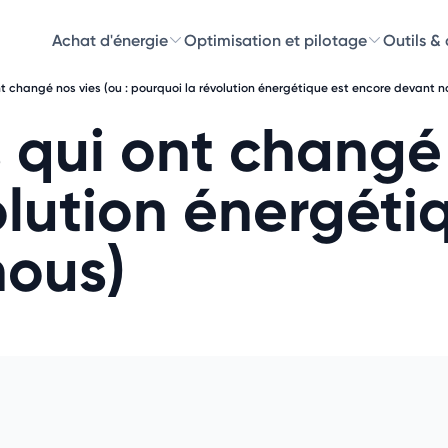
Achat d'énergie
Optimisation et pilotage
Outils &
t changé nos vies (ou : pourquoi la révolution énergétique est encore devant n
Découvre
 qui ont changé 
Choisissez les 
olution énergéti
nous)