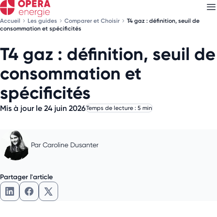
Accueil
Les guides
Comparer et Choisir
T4 gaz : définition, seuil de
consommation et spécificités
T4 gaz : définition, seuil de
Découvrez nos
newsletters
consommation et
Choisissez les newsletters qui vous intéressent
spécificités
Mis à jour le 24 juin 2026
Temps de lecture : 5 min
Par
Caroline Dusanter
Partager l'article
Partager l'article sur LinkedIn
Partager l'article sur Facebook
Partager l'article sur X