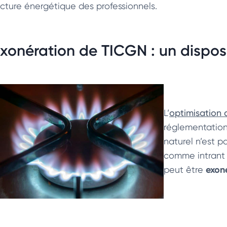
acture énergétique des professionnels.
xonération de TICGN : un disposit
L’
optimisation
réglementation 
naturel n’est p
comme intrant i
exon
peut être