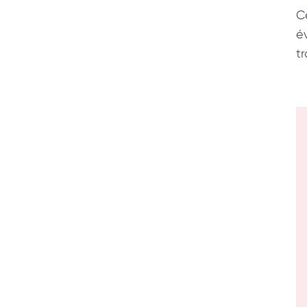
C
é
t