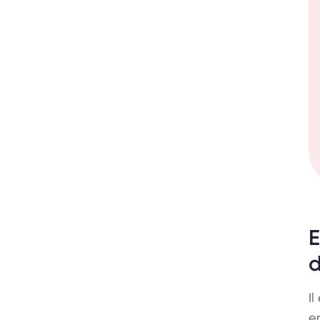
E
d
Il
e