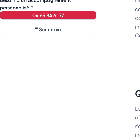
Besoin d’un accompagnement
L’
personnalisé ?
c
04 65 84 61 77
d
i
Sommaire
C
Q
L
d
s
in