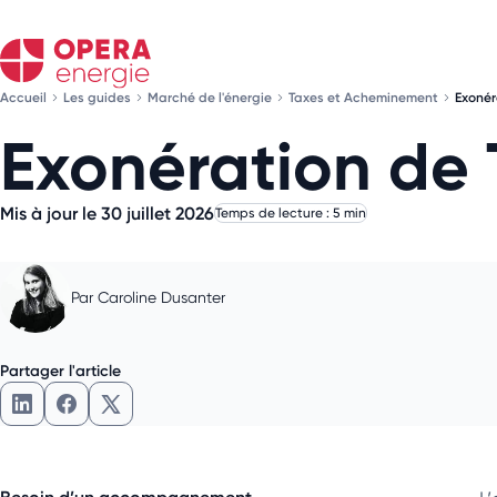
Accueil
Les guides
Marché de l'énergie
Taxes et Acheminement
Exonér
Exonération de 
Mis à jour le 30 juillet 2026
Temps de lecture : 5 min
Par
Caroline Dusanter
Partager l'article
Partager l'article sur LinkedIn
Partager l'article sur Facebook
Partager l'article sur X