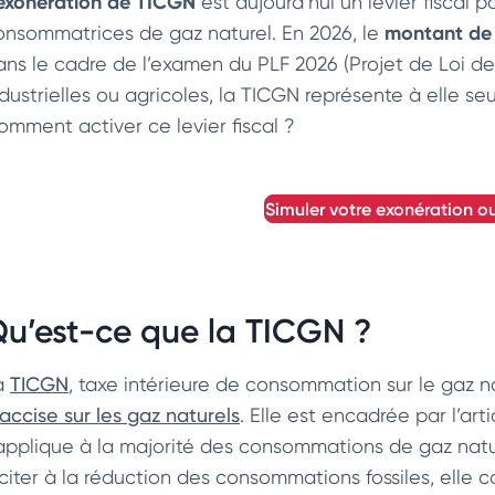
exonération de TICGN
est aujourd’hui un levier fiscal
montant de
onsommatrices de gaz naturel. En 2026, le
ans le cadre de l’examen du PLF 2026 (Projet de Loi de
ndustrielles ou agricoles, la TICGN représente à elle 
omment activer ce levier fiscal ?
simuler votre exonération o
u’est-ce que la TICGN ?
a
TICGN
, taxe intérieure de consommation sur le gaz n
’accise sur les gaz naturels
. Elle est encadrée par l’a
’applique à la majorité des consommations de gaz natur
citer à la réduction des consommations fossiles, elle co