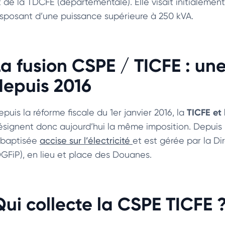
t de la TDCFE (départementale). Elle visait initialemen
isposant d’une puissance supérieure à 250 kVA.
La fusion CSPE / TICFE : un
depuis 2016
TICFE et
puis la réforme fiscale du 1er janvier 2016, la
ésignent donc aujourd’hui la même imposition. Depuis le 
ebaptisée
accise sur l’électricité
et est gérée par la D
DGFiP), en lieu et place des Douanes.
Qui collecte la CSPE TICFE 