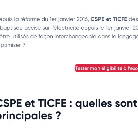
CSPE et TICFE
epuis la réforme du 1er janvier 2016,
dési
ebaptisée accise sur l’électricité depuis le 1er janvie
’être utilisés de façon interchangeable dans le langa
optimiser ?
tester mon éligibilité à l’e
CSPE et TICFE : quelles sont
principales ?