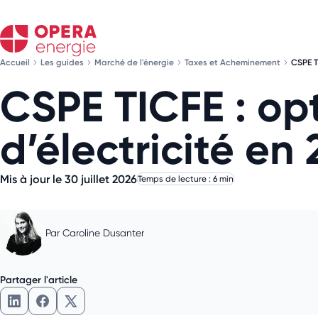
Accueil
Les guides
Marché de l'énergie
Taxes et Acheminement
CSPE T
CSPE TICFE : opt
d’électricité en
Mis à jour le 30 juillet 2026
Temps de lecture : 6 min
Par
Caroline Dusanter
Partager l'article
Partager l'article sur LinkedIn
Partager l'article sur Facebook
Partager l'article sur X