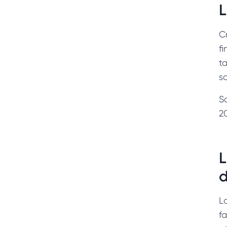
L
C
f
t
so
S
2
L
d
L
f