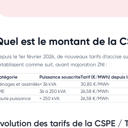
Quel est le montant de la C
puis le 1er février 2026, de nouveaux tarifs d’accise sur 
’établissent comme suit, avant majoration ZNI :
atégorie
Puissance souscrite
Tarif (€/MWh) depuis l
énages et assimilés
< 36 kVA
30,85 €/MWh
ME
36 à 250 kVA
26,58 €/MWh
aute puissance
> 250 kVA
26,58 €/MWh
volution des tarifs de la CSPE /