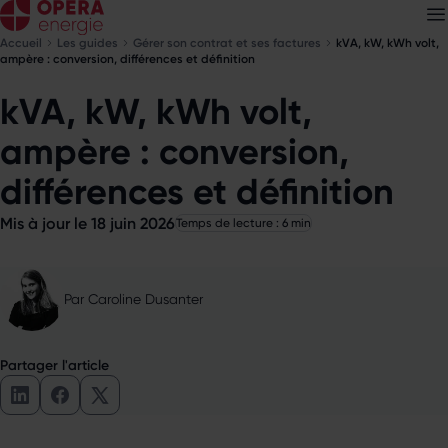
Accueil
Les guides
Gérer son contrat et ses factures
kVA, kW, kWh volt,
ampère : conversion, différences et définition
kVA, kW, kWh volt,
Découvrez nos
newsletters
ampère : conversion,
Choisissez les newsletters qui vous intéressent
différences et définition
Mis à jour le 18 juin 2026
Temps de lecture : 6 min
Par
Caroline Dusanter
Partager l'article
Partager l'article sur LinkedIn
Partager l'article sur Facebook
Partager l'article sur X