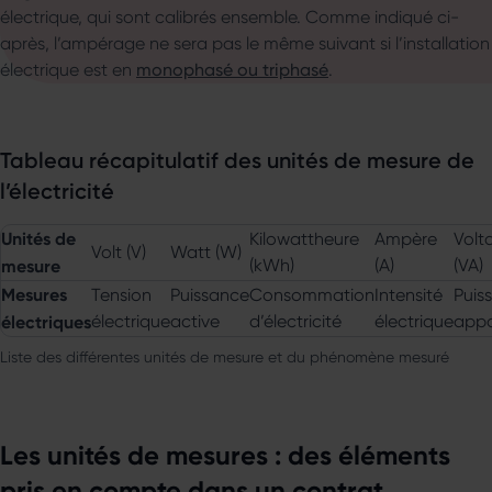
électrique, qui sont calibrés ensemble. Comme indiqué ci-
après, l’ampérage ne sera pas le même suivant si l’installation
électrique est en
monophasé ou triphasé
.
Tableau récapitulatif des unités de mesure de
l’électricité
Unités de
Kilowattheure
Ampère
Volt
Volt (V)
Watt (W)
mesure
(kWh)
(A)
(VA)
Mesures
Tension
Puissance
Consommation
Intensité
Puis
électriques
électrique
active
d’électricité
électrique
appa
Liste des différentes unités de mesure et du phénomène mesuré
Les unités de mesures : des éléments
pris en compte dans un contrat