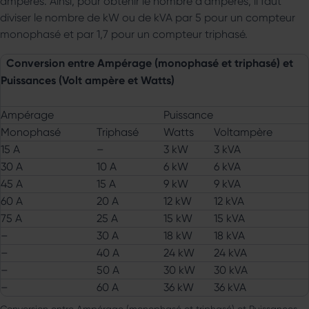
ampères. Ainsi, pour obtenir le nombre d’ampères, il faut
diviser le nombre de kW ou de kVA par 5 pour un compteur
monophasé et par 1,7 pour un compteur triphasé.
Conversion entre Ampérage (monophasé et triphasé) et
Puissances (Volt ampère et Watts)
Ampérage
Puissance
Monophasé
Triphasé
Watts
Voltampère
15 A
–
3 kW
3 kVA
30 A
10 A
6 kW
6 kVA
45 A
15 A
9 kW
9 kVA
60 A
20 A
12 kW
12 kVA
75 A
25 A
15 kW
15 kVA
–
30 A
18 kW
18 kVA
–
40 A
24 kW
24 kVA
–
50 A
30 kW
30 kVA
–
60 A
36 kW
36 kVA
Conversion entre Ampérage (monophasé et triphasé) et Puissances