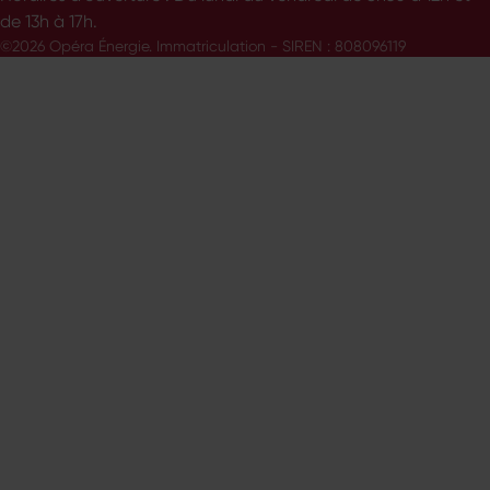
de 13h à 17h.
©2026 Opéra Énergie. Immatriculation - SIREN : 808096119