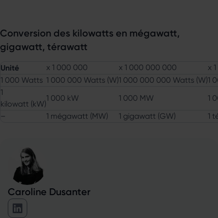
Conversion des kilowatts en mégawatt,
gigawatt, térawatt
Unité
x 1 000 000
x 1 000 000 000
x 
1 000 Watts
1 000 000 Watts (W)
1 000 000 000 Watts (W)
1 
1
1 000 kW
1 000 MW
1 
kilowatt (kW)
–
1 mégawatt (MW)
1 gigawatt (GW)
1 
Caroline Dusanter
Caroline Dusanter sur Linkedin