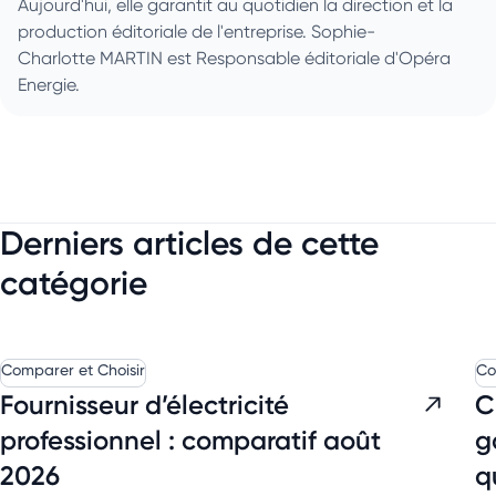
Aujourd'hui, elle garantit au quotidien la direction et la
production éditoriale de l'entreprise. Sophie-
Charlotte MARTIN est Responsable éditoriale d'Opéra
Energie.
Derniers articles de cette
catégorie
Comparer et Choisir
Co
Fournisseur d’électricité
C
professionnel : comparatif août
g
2026
q