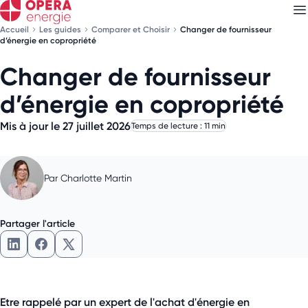
Accueil
Les guides
Comparer et Choisir
Changer de fournisseur
d’énergie en copropriété
Changer de fournisseur
Découvrez nos
newsletters
d’énergie en copropriété
Choisissez les newsletters qui vous intéressent
Mis à jour le 27 juillet 2026
Temps de lecture : 11 min
Par
Charlotte Martin
Partager l'article
Partager l'article sur LinkedIn
Partager l'article sur Facebook
Partager l'article sur X
Etre rappelé par un expert de l'achat d'énergie en