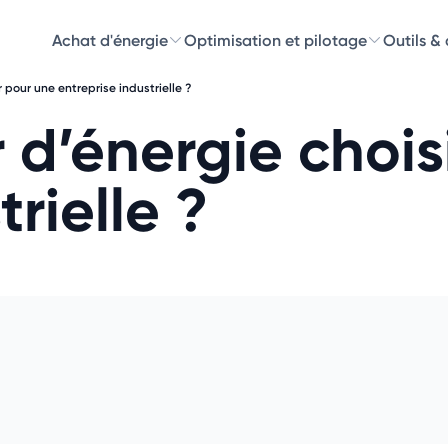
Achat d'énergie
Optimisation et pilotage
Outils &
r pour une entreprise industrielle ?
Découvre
 d’énergie chois
Choisissez les 
rielle ?