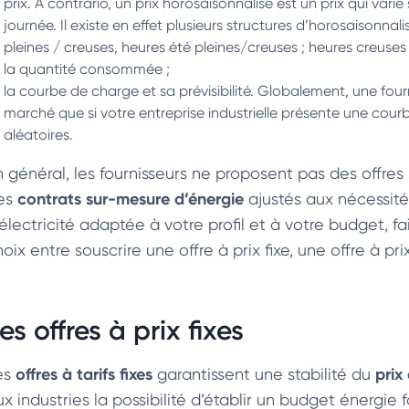
prix. A contrario, un prix horosaisonnalisé est un prix qui varie 
journée. Il existe en effet plusieurs structures d’horosaisonnal
pleines / creuses, heures été pleines/creuses ; heures creu
la quantité consommée ;
la courbe de charge et sa prévisibilité. Globalement, une fourni
marché que si votre entreprise industrielle présente une co
aléatoires.
n général, les fournisseurs ne proposent pas des offres 
contrats sur-mesure d’énergie
es
ajustés aux nécessités
électricité adaptée à votre profil et à votre budget, fa
oix entre souscrire une offre à prix fixe, une offre à pr
es offres à prix fixes
offres à tarifs fixes
prix
es
garantissent une stabilité du
ux industries la possibilité d’établir un budget énergie