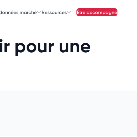
 données marché
Ressources
être accompagné
z nos
newsletters
ir pour une
newsletters qui vous intéressent