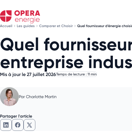
Accueil
Les guides
Comparer et Choisir
Quel fournisseur d’énergie choisi
Quel fournisseur
entreprise indust
Mis à jour le 27 juillet 2026
Temps de lecture : 11 min
Par
Charlotte Martin
Partager l'article
Partager l'article sur LinkedIn
Partager l'article sur Facebook
Partager l'article sur X