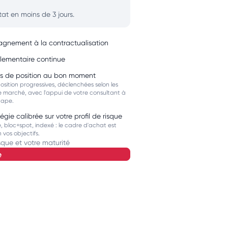
ltat en moins de 3 jours.
nement à la contractualisation
glementaire continue
es de position au bon moment
position progressives, déclenchées selon les
 marché, avec l'appui de votre consultant à
tape.
égie calibrée sur votre profil de risque
ué, bloc+spot, indexé : le cadre d'achat est
n vos objectifs.
sque et votre maturité
e