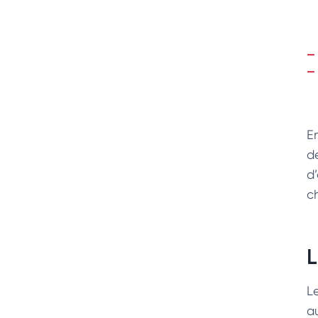
E
d
d’
ch
L
L
a