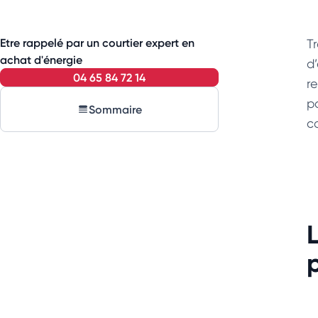
Etre rappelé par un courtier expert en
T
achat d'énergie
d
04 65 84 72 14
r
po
Sommaire
c