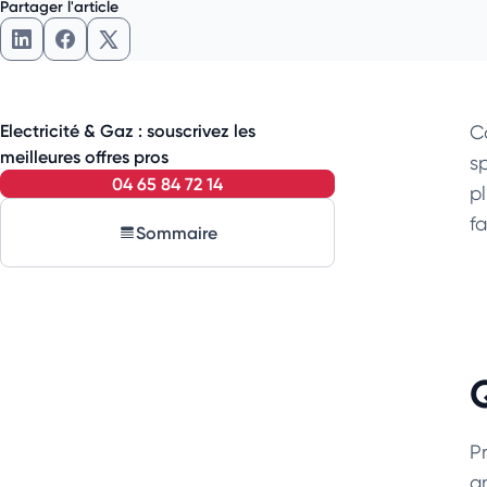
Partager l'article
Partager l'article sur LinkedIn
Partager l'article sur Facebook
Partager l'article sur X
Electricité & Gaz : souscrivez les
C
meilleures offres pros
s
04 65 84 72 14
pl
f
Sommaire
Pr
a