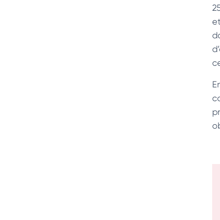
2
et
d
d
ce
E
c
p
ob