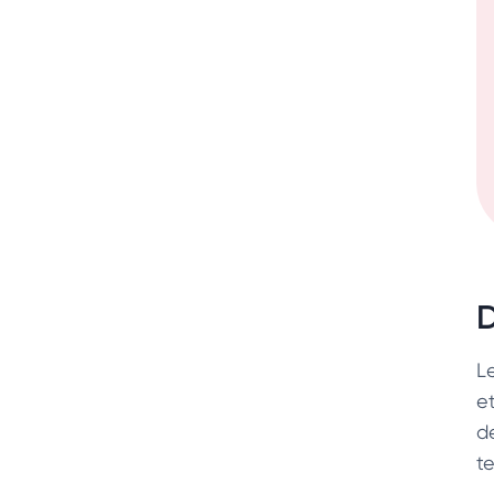
D
L
e
d
te