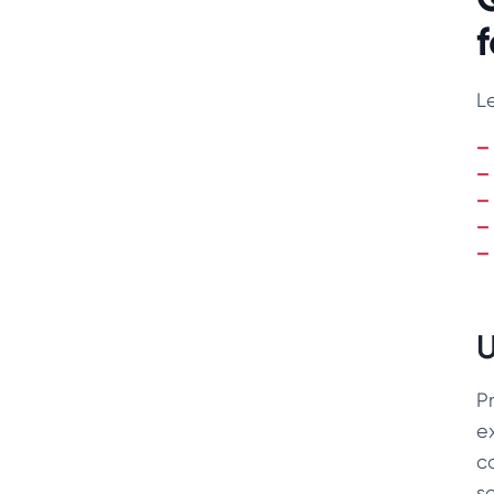
L
U
Pr
e
c
s