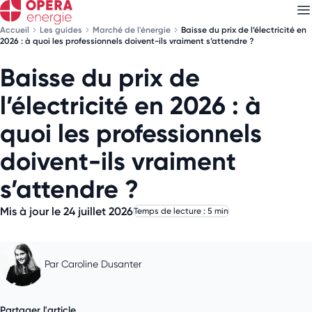
Accueil
Les guides
Marché de l'énergie
Baisse du prix de l’électricité en
2026 : à quoi les professionnels doivent-ils vraiment s’attendre ?
Baisse du prix de
Découvrez nos
newsletters
l’électricité en 2026 : à
Choisissez les newsletters qui vous intéressent
quoi les professionnels
doivent-ils vraiment
s’attendre ?
Mis à jour le 24 juillet 2026
Temps de lecture : 5 min
Par
Caroline Dusanter
Partager l'article