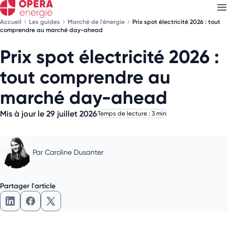
Accueil
Les guides
Marché de l'énergie
Prix spot électricité 2026 : tout
comprendre au marché day-ahead
Prix spot électricité 2026 :
Découvrez nos
newsletters
tout comprendre au
Choisissez les newsletters qui vous intéressent
marché day-ahead
Mis à jour le 29 juillet 2026
Temps de lecture : 3 min
Par
Caroline Dusanter
Partager l'article
Partager l'article sur LinkedIn
Partager l'article sur Facebook
Partager l'article sur X