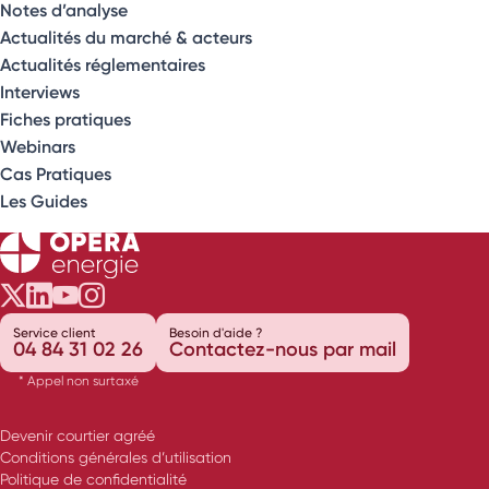
Notes d’analyse
Actualités du marché & acteurs
Actualités réglementaires
Interviews
Fiches pratiques
Webinars
Cas Pratiques
Les Guides
Opéra Énergie sur Twitter
Opéra Énergie sur LinkedIn
Opéra Énergie sur Youtube
Opéra Énergie sur Instagram
Service client
Besoin d'aide ?
04 84 31 02 26
Contactez-nous par mail
* Appel non surtaxé
Devenir courtier agréé
Conditions générales d’utilisation
Politique de confidentialité