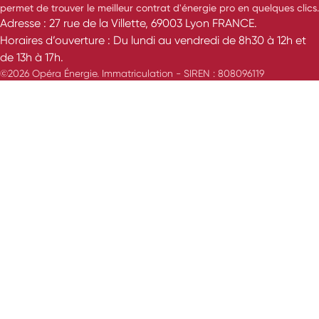
permet de trouver le meilleur contrat d'énergie pro en quelques clics.
Adresse : 27 rue de la Villette, 69003 Lyon FRANCE.
Horaires d’ouverture : Du lundi au vendredi de 8h30 à 12h et
de 13h à 17h.
©2026 Opéra Énergie. Immatriculation - SIREN : 808096119