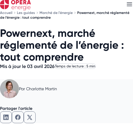
Accueil
Les guides
Marché de l'énergie
Powernext, marché réglementé
de l’énergie : tout comprendre
Powernext, marché
Découvrez nos
newsletters
réglementé de l’énergie :
Choisissez les newsletters qui vous intéressent
tout comprendre
Mis à jour le 03 avril 2026
Temps de lecture : 5 min
Par
Charlotte Martin
Partager l'article
Partager l'article sur LinkedIn
Partager l'article sur Facebook
Partager l'article sur X