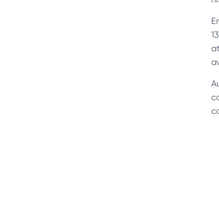
E
1
a
a
A
c
c