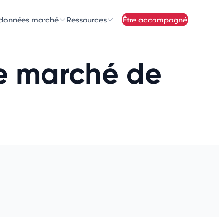
 données marché
Ressources
être accompagné
z nos
newsletters
le marché de
newsletters qui vous intéressent