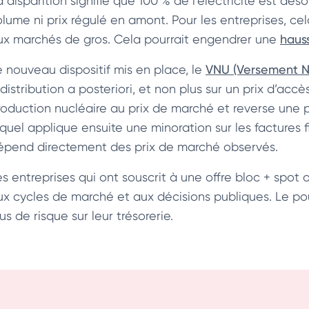
a disparition signifie que 100 % de l’électricité est dé
lume ni prix régulé en amont. Pour les entreprises, cela 
ux marchés de gros. Cela pourrait engendrer une
hauss
e nouveau dispositif mis en place, le
VNU (Versement Nu
edistribution a posteriori, et non plus sur un prix d’ac
roduction nucléaire au prix de marché et reverse une p
equel applique ensuite une minoration sur les factures 
épend directement des prix de marché observés.
es entreprises qui ont souscrit à une offre bloc + spo
ux cycles de marché et aux décisions publiques. Le po
us de risque sur leur trésorerie.