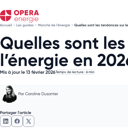
Accueil
Les guides
Marché de l'énergie
Quelles sont les tendances sur l
Quelles sont le
l’énergie en 202
Mis à jour le 13 février 2026
Temps de lecture : 6 min
Par
Caroline Dusanter
Partager l'article
Partager l'article sur LinkedIn
Partager l'article sur Facebook
Partager l'article sur X