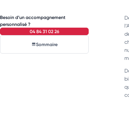
Besoin d’un accompagnement
D
personnalisé ?
l
04 84 31 02 26
d
c
Sommaire
n
m
D
bi
q
c