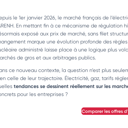
epuis le 1er janvier 2026, le marché français de l’élect
’ARENH. En mettant fin à ce mécanisme de régulation hist
ésormais exposé aux prix de marché, sans filet structur
hangement marque une évolution profonde des règles du j
ucléaire administré laisse place à une logique plus vol
archés de gros et aux arbitrages publics.
ans ce nouveau contexte, la question n’est plus seulem
en celle de leur trajectoire. Électricité, gaz, tarifs rég
tendances se dessinent réellement sur les march
uelles
oncrets pour les entreprises ?
comparer les offres d