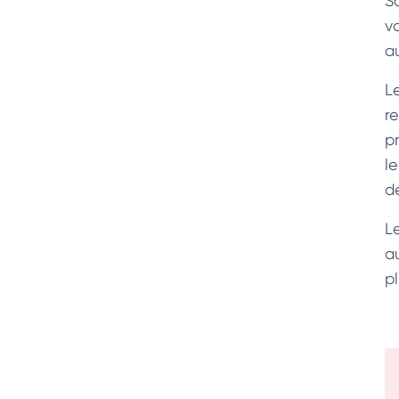
S
vo
a
L
r
p
l
d
L
a
pl