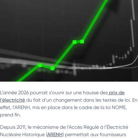
L’année 2026 pourrait s’ouvrir sur une hausse des
prix de
l’électricité
du fait d’un changement dans les textes de loi. En
effet, l’ARENH, mis en place dans le cadre de la loi NOME,
prend fin.
Depuis 2011, le mécanisme de l’Accès Régulé à l’Électricité
Nucléaire Historique (
ARENH
) permettait aux fournisseurs