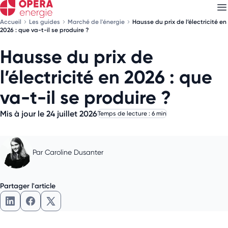
Accueil
Les guides
Marché de l'énergie
Hausse du prix de l’électricité en
2026 : que va-t-il se produire ?
Hausse du prix de
Découvrez nos
newsletters
l’électricité en 2026 : que
Choisissez les newsletters qui vous intéressent
va-t-il se produire ?
Mis à jour le 24 juillet 2026
Temps de lecture : 6 min
Par
Caroline Dusanter
Partager l'article
Partager l'article sur LinkedIn
Partager l'article sur Facebook
Partager l'article sur X