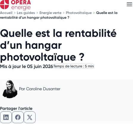
Accueil
Les guides
Energie verte
Photovoltaïque
Quelle est la
rentabilité d’un hangar photovoltaïque ?
Quelle est la rentabilité
Découvrez nos
newsletters
d’un hangar
Choisissez les newsletters qui vous intéressent
photovoltaïque ?
Mis à jour le 05 juin 2026
Temps de lecture : 5 min
Par
Caroline Dusanter
Partager l'article
Partager l'article sur LinkedIn
Partager l'article sur Facebook
Partager l'article sur X