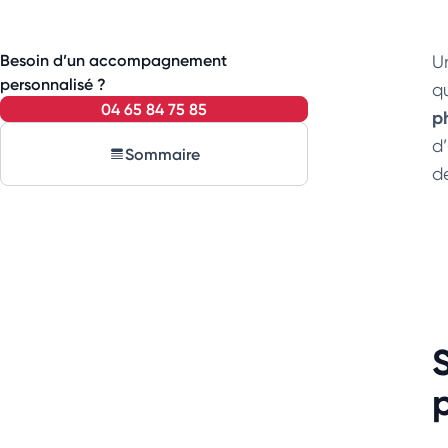
Besoin d’un accompagnement
U
personnalisé ?
q
04 65 84 75 85
p
d
Sommaire
de
p