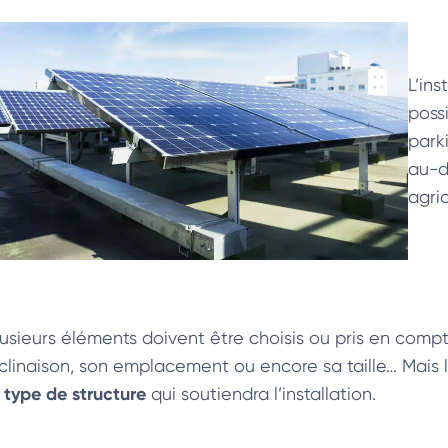
L’ins
possi
park
au-d
agric
lusieurs éléments doivent être choisis ou pris en compt
nclinaison, son emplacement ou encore sa taille… Mais 
type de structure
e
qui soutiendra l’installation.