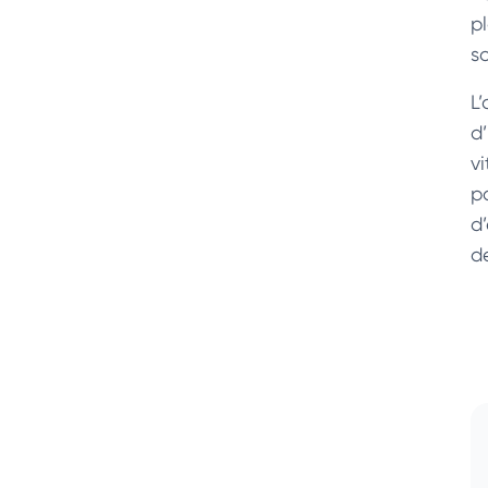
p
s
L
d
vi
p
d
d