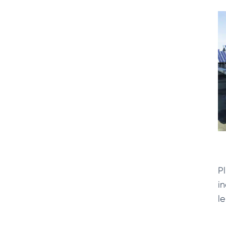
P
i
l