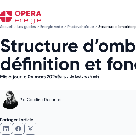
Accueil
Les guides
Energie verte
Photovoltaïque
Structure d’ombrière 
Structure d’omb
définition et f
Mis à jour le 06 mars 2026
Temps de lecture : 4 min
Par
Caroline Dusanter
Partager l'article
Partager l'article sur LinkedIn
Partager l'article sur Facebook
Partager l'article sur X