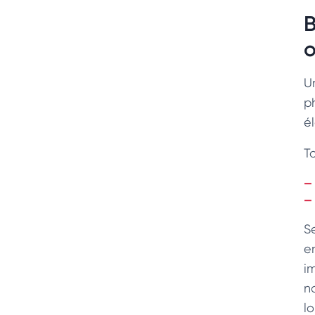
B
o
U
p
é
T
S
e
i
n
lo