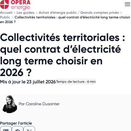
Accueil
Les guides
Achat d'énergie public / Grands comptes privés
Public
Collectivités territoriales : quel contrat d’électricité long terme choisir
en 2026 ?
Collectivités territoriales :
Découvrez nos
newsletters
quel contrat d’électricité
Choisissez les newsletters qui vous intéressent
long terme choisir en
2026 ?
Mis à jour le 23 juillet 2026
Temps de lecture : 6 min
Par
Caroline Dusanter
Partager l'article