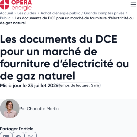
Accueil
Les guides
Achat d'énergie public / Grands comptes privés
Public
Les documents du DCE pour un marché de fourniture d’électricité ou
de gaz naturel
Les documents du DCE
Découvrez nos
newsletters
pour un marché de
Choisissez les newsletters qui vous intéressent
fourniture d’électricité ou
de gaz naturel
Mis à jour le 23 juillet 2026
Temps de lecture : 5 min
Par
Charlotte Martin
Partager l'article