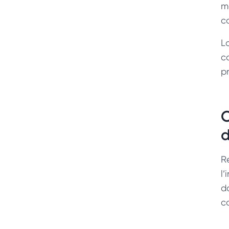
m
c
L
c
p
O
d
R
l’
d
c