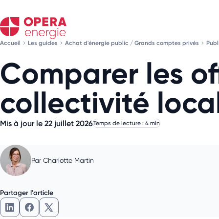
Accueil
Les guides
Achat d'énergie public / Grands comptes privés
Publ
Comparer les off
collectivité loca
Mis à jour le 22 juillet 2026
Temps de lecture : 4 min
Par
Charlotte Martin
Partager l'article
Partager l'article sur LinkedIn
Partager l'article sur Facebook
Partager l'article sur X