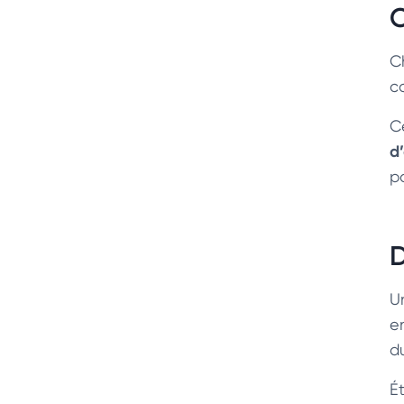
C
C
c
C
d
p
D
U
e
d
Ét