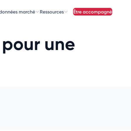
 données marché
Ressources
être accompagné
z nos
newsletters
é pour une
newsletters qui vous intéressent