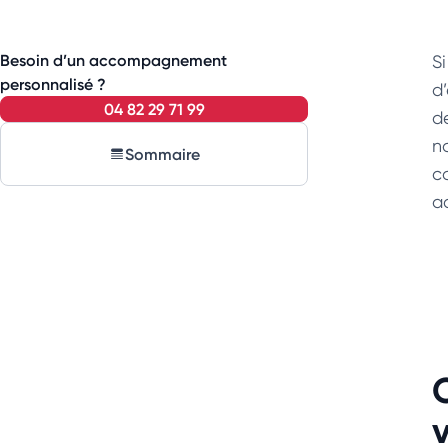
Besoin d’un accompagnement
S
personnalisé ?
d
04 82 29 71 99
de
n
Sommaire
c
a
C
v