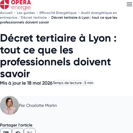
Accueil
Les guides
Efficacité Energétique
Audit énergétique en
entreprise / Décret tertiaire
Décret tertiaire à Lyon : tout ce que les
professionnels doivent savoir
Décret tertiaire à Lyon :
Découvrez nos
newsletters
tout ce que les
Choisissez les newsletters qui vous intéressent
professionnels doivent
savoir
Mis à jour le 18 mai 2026
Temps de lecture : 5 min
Par
Charlotte Martin
Partager l'article