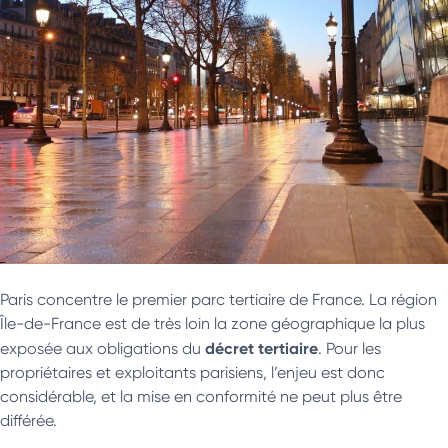
Paris concentre le premier parc tertiaire de France. La région
Île-de-France est de très loin la zone géographique la plus
décret tertiaire
exposée aux obligations du
. Pour les
propriétaires et exploitants parisiens, l’enjeu est donc
considérable, et la mise en conformité ne peut plus être
différée.