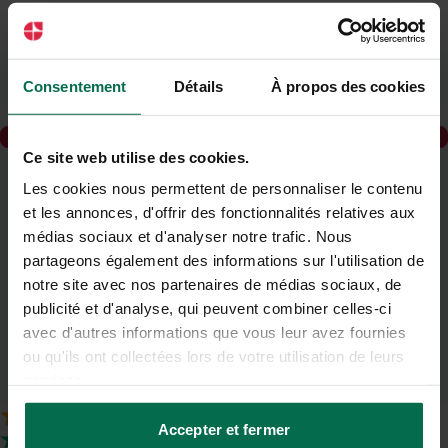
Newsletter
Consentement
Détails
À propos des cookies
Inscrivez-vous pour recevoir notre newsletter
Saisissez votre e-mail
s'inscrire
Ce site web utilise des cookies.
Les cookies nous permettent de personnaliser le contenu
et les annonces, d'offrir des fonctionnalités relatives aux
médias sociaux et d'analyser notre trafic. Nous
Tarifs
partageons également des informations sur l'utilisation de
négociés
notre site avec nos partenaires de médias sociaux, de
publicité et d'analyse, qui peuvent combiner celles-ci
Comparateur gratuit
& sans engagement
avec d'autres informations que vous leur avez fournies
ou qu'ils ont collectées lors de votre utilisation de leurs
Conseils d'experts
services.
jusqu'à la signature
Accepter et fermer
4.9
sur 5