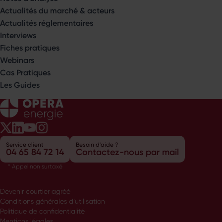
Actualités du marché & acteurs
Actualités réglementaires
Interviews
Fiches pratiques
Webinars
Cas Pratiques
Les Guides
Opéra Énergie sur Twitter
Opéra Énergie sur LinkedIn
Opéra Énergie sur Youtube
Opéra Énergie sur Instagram
Service client
Besoin d'aide ?
04 65 84 72 14
Contactez-nous par mail
* Appel non surtaxé
Devenir courtier agréé
Conditions générales d’utilisation
Politique de confidentialité
Mentions légales