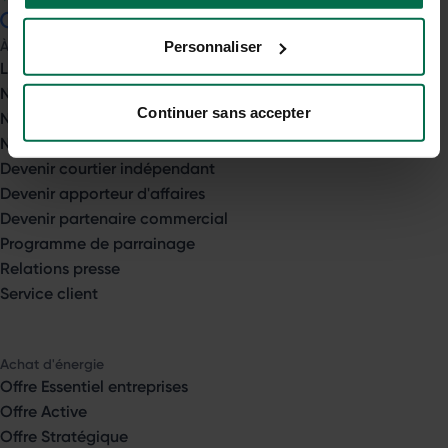
4.7
sur 5
À propos
Personnaliser
Le groupe Opéra Énergie
Nos engagements
Continuer sans accepter
Nos agences
Nous rejoindre
Devenir courtier indépendant
Devenir apporteur d'affaires
Devenir partenaire commercial
Programme de parrainage
Relations presse
Service client
Achat d'énergie
Offre Essentiel entreprises
Offre Active
Offre Stratégique