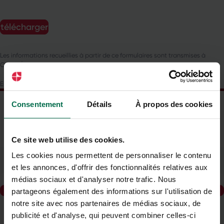
Les informations recueillies à partir de ce formulaires sont transmises à
Opéra Énergie et ses partenaires pour gérer votre demande.
En savoir plus la gestion de vos données et vos droits.
Consentement
Détails
À propos des cookies
Ce site web utilise des cookies.
Newsletter
Les cookies nous permettent de personnaliser le contenu
Inscrivez-vous pour recevoir notre newsletter
et les annonces, d'offrir des fonctionnalités relatives aux
Saisissez votre e-mail
médias sociaux et d'analyser notre trafic. Nous
s'inscrire
partageons également des informations sur l'utilisation de
notre site avec nos partenaires de médias sociaux, de
publicité et d'analyse, qui peuvent combiner celles-ci