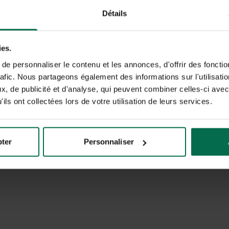
ctivité PROFESSIONNELLE et relatives au marché de l'énergie. Je pourr
Détails
ette autorisation et obtenir, sur simple demande, la communication, la
ersonnelles collectées.
ies.
e personnaliser le contenu et les annonces, d'offrir des fonctio
rafic. Nous partageons également des informations sur l'utilisati
, de publicité et d'analyse, qui peuvent combiner celles-ci avec
ils ont collectées lors de votre utilisation de leurs services.
es informations recueillies à partir de ce formulaires sont transmises à Opéra
n savoir plus la gestion de vos données et vos droits.
pter
Personnaliser