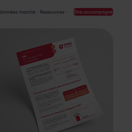
 données marché
Ressources
être accompagné
z nos
newsletters
newsletters qui vous intéressent