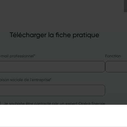
Télécharger la fiche pratique
-mail professionnel
*
Fonction
aison sociale de l'entreprise
*
Je souhaite être contacté par un expert Opéra Energie
onfidentialité des données (RGPD)
*
e souhaite obtenir gratuitement et sans engagement de ma part, infor