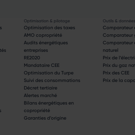
Optimisation & pilotage
Outils & donnée
s
Optimisation des taxes
Comparateur é
AMO copropriété
Comparateur g
Audits énergétiques
Comparateur él
tés
entreprises
naturel
RE2020
Prix de l’électr
Mandataire CEE
Prix du gaz na
Optimisation du Turpe
Prix des CEE
Suivi des consommations
Prix de la cap
Décret tertiaire
Alertes marché
Bilans énergétiques en
s
copropriété
Garanties d’origine