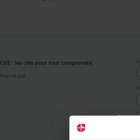
E
CEE : les clés pour tout comprendre
Format pdf
R
C
J