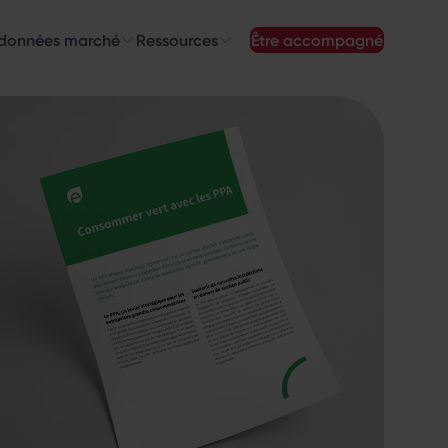
 données marché
Ressources
être accompagné
z nos
newsletters
newsletters qui vous intéressent