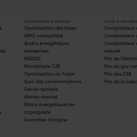
Optimisation & pilotage
Outils & donnée
s
Optimisation des taxes
Comparateur é
AMO copropriété
Comparateur g
Audits énergétiques
Comparateur él
tés
entreprises
naturel
RE2020
Prix de l’électr
Mandataire CEE
Prix du gaz na
Optimisation du Turpe
Prix des CEE
Suivi des consommations
Prix de la cap
Décret tertiaire
Alertes marché
Bilans énergétiques en
s
copropriété
Garanties d’origine