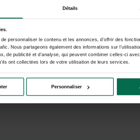
ctivité PROFESSIONNELLE et relatives au marché de l'énergie. Je pourr
Détails
ette autorisation et obtenir, sur simple demande, la communication, la
ersonnelles collectées.
ies.
e personnaliser le contenu et les annonces, d'offrir des fonctio
rafic. Nous partageons également des informations sur l'utilisati
, de publicité et d'analyse, qui peuvent combiner celles-ci avec
ils ont collectées lors de votre utilisation de leurs services.
es informations recueillies à partir de ce formulaires sont transmises à Opéra
n savoir plus la gestion de vos données et vos droits.
pter
Personnaliser