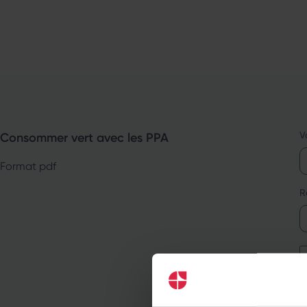
V
Consommer vert avec les PPA
Format pdf
R
C
J