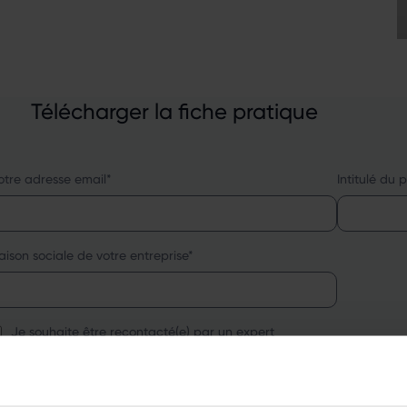
Télécharger la fiche pratique
otre adresse email
*
Intitulé du 
aison sociale de votre entreprise
*
Je souhaite être recontacté(e) par un expert
onfidentialité des données (RGPD)
e souhaite obtenir gratuitement et sans engagement de ma part, infor