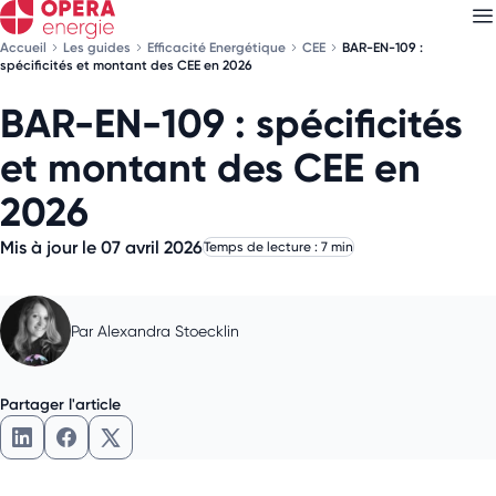
Accueil
Les guides
Efficacité Energétique
CEE
BAR-EN-109 :
spécificités et montant des CEE en 2026
BAR-EN-109 : spécificités
Découvrez nos
newsletters
et montant des CEE en
Choisissez les newsletters qui vous intéressent
2026
Mis à jour le 07 avril 2026
Temps de lecture : 7 min
Par
Alexandra Stoecklin
Partager l'article
Partager l'article sur LinkedIn
Partager l'article sur Facebook
Partager l'article sur X