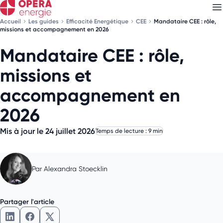
Accueil
Les guides
Efficacité Energétique
CEE
Mandataire CEE : rôle,
missions et accompagnement en 2026
Mandataire CEE : rôle,
Découvrez nos
newsletters
missions et
Choisissez les newsletters qui vous intéressent
accompagnement en
2026
Mis à jour le 24 juillet 2026
Temps de lecture : 9 min
Par
Alexandra Stoecklin
Partager l'article
Partager l'article sur LinkedIn
Partager l'article sur Facebook
Partager l'article sur X