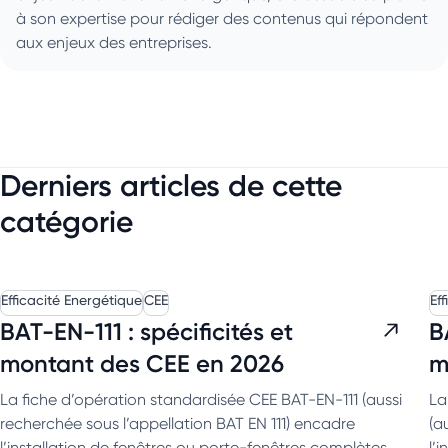
à son expertise pour rédiger des contenus qui répondent
aux enjeux des entreprises.
Derniers articles de cette
catégorie
Efficacité Energétique
CEE
Ef
BAT-EN-111 : spécificités et
B
montant des CEE en 2026
m
La fiche d’opération standardisée CEE BAT-EN-111 (aussi
La
recherchée sous l’appellation BAT EN 111) encadre
(a
l’installation de fenêtres ou porte-fenêtres complètes
l’