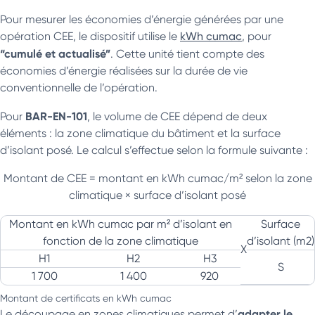
Pour mesurer les économies d’énergie générées par une
opération CEE, le dispositif utilise le
kWh cumac
, pour
“cumulé et actualisé”
. Cette unité tient compte des
économies d’énergie réalisées sur la durée de vie
conventionnelle de l’opération.
BAR-EN-101
Pour
, le volume de CEE dépend de deux
éléments : la zone climatique du bâtiment et la surface
d’isolant posé. Le calcul s’effectue selon la formule suivante :
Montant de CEE = montant en kWh cumac/m² selon la zone
climatique × surface d’isolant posé
Montant en kWh cumac par m² d’isolant en
Surface
fonction de la zone climatique
d’isolant (m2)
X
H1
H2
H3
S
1 700
1 400
920
Montant de certificats en kWh cumac
adapter le
Le découpage en zones climatiques permet d’