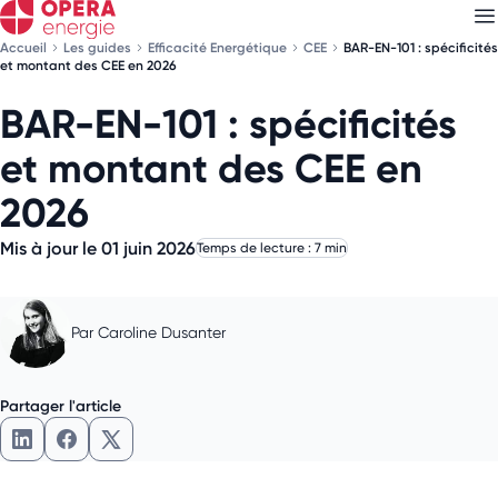
Accueil
Les guides
Efficacité Energétique
CEE
BAR-EN-101 : spécificités
et montant des CEE en 2026
BAR-EN-101 : spécificités
Découvrez nos
newsletters
et montant des CEE en
Choisissez les newsletters qui vous intéressent
2026
Mis à jour le 01 juin 2026
Temps de lecture : 7 min
Par
Caroline Dusanter
Partager l'article
Partager l'article sur LinkedIn
Partager l'article sur Facebook
Partager l'article sur X