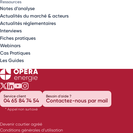
Ressources
Notes d’analyse
Actualités du marché & acteurs
Actualités réglementaires
Interviews
Fiches pratiques
Webinars
Cas Pratiques
Les Guides
Opéra Énergie sur Twitter
Opéra Énergie sur LinkedIn
Opéra Énergie sur Youtube
Opéra Énergie sur Instagram
Service client
Besoin d'aide ?
04 65 84 74 54
Contactez-nous par mail
* Appel non surtaxé
Devenir courtier agréé
Conditions générales d’utilisation