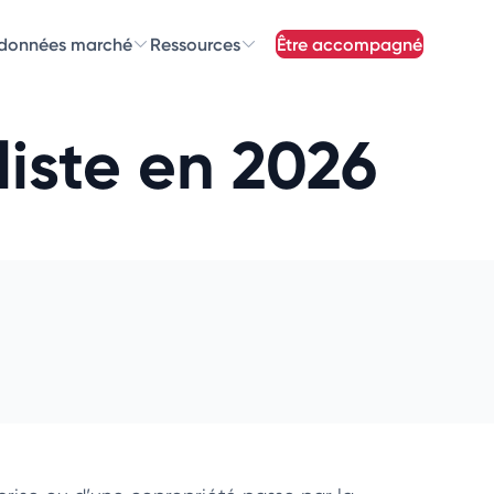
 données marché
Ressources
être accompagné
z nos
newsletters
liste en 2026
newsletters qui vous intéressent