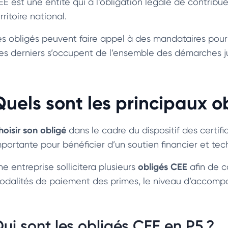
EE est une entité qui a l’obligation légale de contribue
rritoire national.
es obligés peuvent faire appel à des mandataires pour
es derniers s’occupent de l’ensemble des démarches 
Quels sont les principaux o
hoisir son obligé
dans le cadre du dispositif des certif
mportante pour bénéficier d’un soutien financier et tec
obligés CEE
e entreprise sollicitera plusieurs
afin de c
odalités de paiement des primes, le niveau d’accompagn
ui sont les obligés CEE en P5 ?