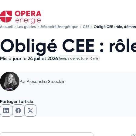
Accueil
Les guides
Efficacité Energétique
CEE
Obligé CEE : rôle, démar
Obligé CEE : rôl
Mis à jour le 24 juillet 2026
Temps de lecture : 6 min
Par
Alexandra Stoecklin
Partager l'article
Partager l'article sur LinkedIn
Partager l'article sur Facebook
Partager l'article sur X