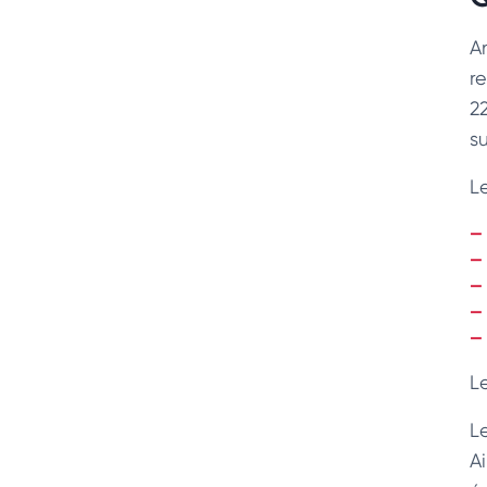
A
re
2
s
L
L
L
Ai