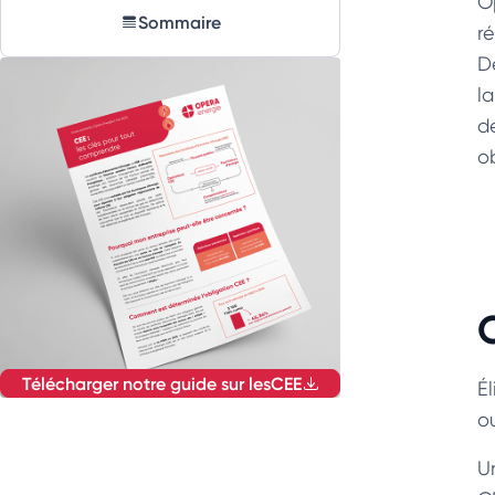
O
Sommaire
r
D
la
d
ob
Télécharger notre guide sur les
CEE
É
o
U