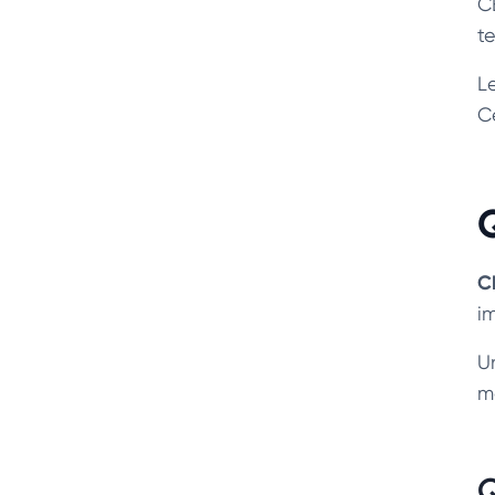
C
te
L
C
C
i
Un
m
Q