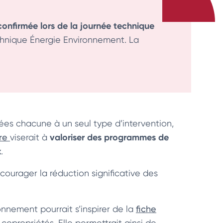
 confirmée lors de la journée technique
chnique Énergie Environnement. La
ées chacune à un seul type d’intervention,
valoriser des programmes de
ire
viserait à
x
.
courager la réduction significative des
onnement pourrait s’inspirer de la
fiche
 copropriétés. Elle permettrait ainsi de