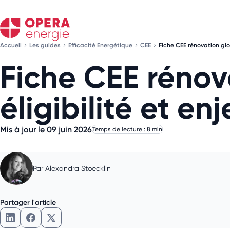
Accueil
Les guides
Efficacité Energétique
CEE
Fiche CEE rénovation globa
Fiche CEE rénova
éligibilité et en
Mis à jour le 09 juin 2026
Temps de lecture : 8 min
Par
Alexandra Stoecklin
Partager l'article
Partager l'article sur LinkedIn
Partager l'article sur Facebook
Partager l'article sur X