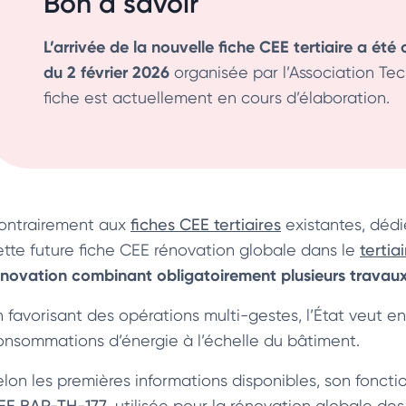
Bon à savoir
L’arrivée de la nouvelle fiche CEE tertiaire a été
du 2 février 2026
organisée par l’Association Te
fiche est actuellement en cours d’élaboration.
ontrairement aux
fiches CEE tertiaires
existantes, dédi
ette future fiche CEE rénovation globale dans le
tertia
énovation combinant obligatoirement plusieurs travau
n favorisant des opérations multi-gestes, l’État veut en
onsommations d’énergie à l’échelle du bâtiment.
elon les premières informations disponibles, son foncti
EE BAR-TH-177
, utilisée pour la rénovation globale des