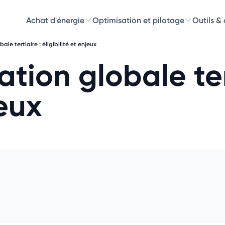
Achat d'énergie
Optimisation et pilotage
Outils &
le tertiaire : éligibilité et enjeux
Découvre
tion globale ter
Choisissez les 
jeux