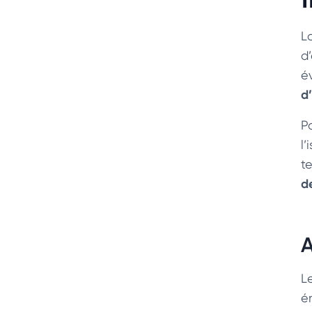
L
d
é
d
P
l
t
d
A
L
é