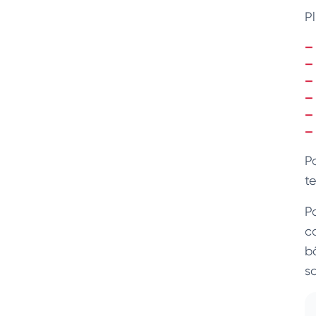
P
P
te
P
c
b
s