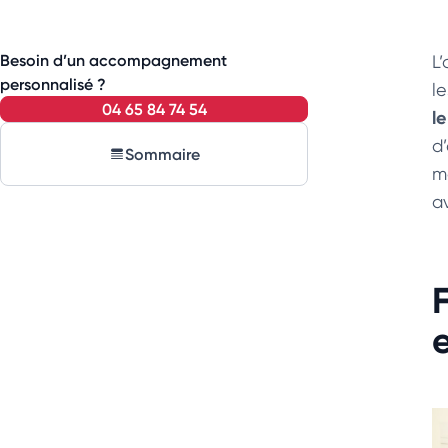
Besoin d’un accompagnement
L
personnalisé ?
l
04 65 84 74 54
le
d
Sommaire
m
a
e