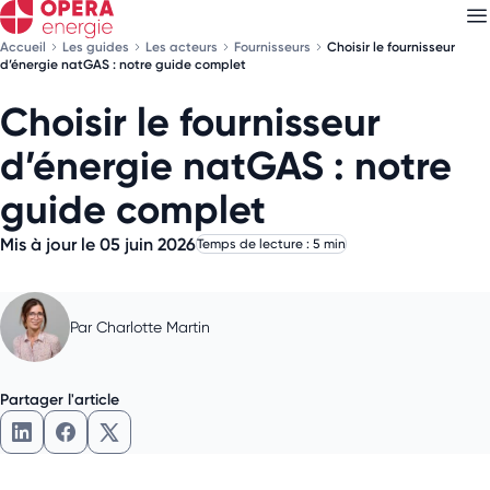
Accueil
Les guides
Les acteurs
Fournisseurs
Choisir le fournisseur
d’énergie natGAS : notre guide complet
Choisir le fournisseur
Découvrez nos
newsletters
d’énergie natGAS : notre
Choisissez les newsletters qui vous intéressent
guide complet
Mis à jour le 05 juin 2026
Temps de lecture : 5 min
Par
Charlotte Martin
Partager l'article
Partager l'article sur LinkedIn
Partager l'article sur Facebook
Partager l'article sur X