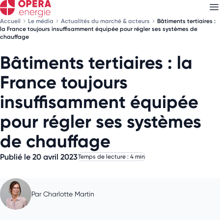
Accueil
Le média
Actualités du marché & acteurs
Bâtiments tertiaires :
la France toujours insuffisamment équipée pour régler ses systèmes de
chauffage
Bâtiments tertiaires : la
Découvrez nos
newsletters
France toujours
Choisissez les newsletters qui vous intéressent
insuffisamment équipée
pour régler ses systèmes
de chauffage
Publié le 20 avril 2023
Temps de lecture : 4 min
Par
Charlotte Martin