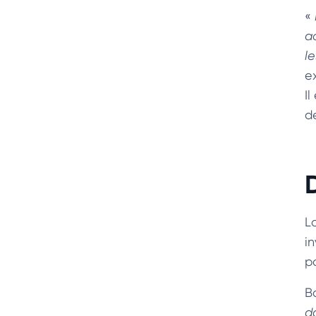
«
a
l
ex
I
d
L
in
po
B
d