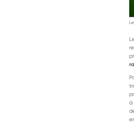
Le
L
r
p
r
P
t
p
à
d
e