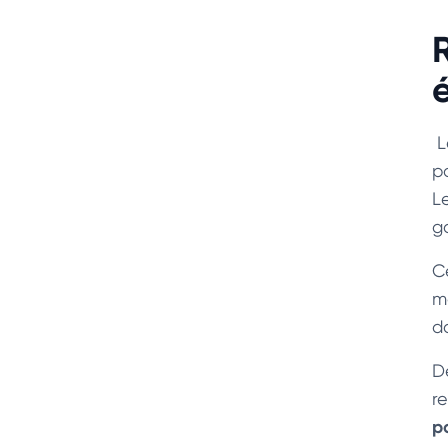
L
po
L
ga
C
m
d
D
r
p