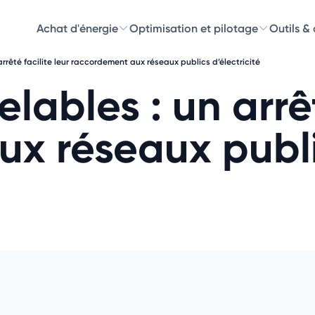
Achat d'énergie
Optimisation et pilotage
Outils &
arrêté facilite leur raccordement aux réseaux publics d’électricité
Découvre
lables : un arrêt
Choisissez les 
ux réseaux publ