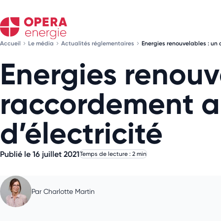
Accueil
Le média
Actualités réglementaires
Energies renouvelables : un 
Energies renouve
raccordement a
d’électricité
Publié le 16 juillet 2021
Temps de lecture : 2 min
Par
Charlotte Martin