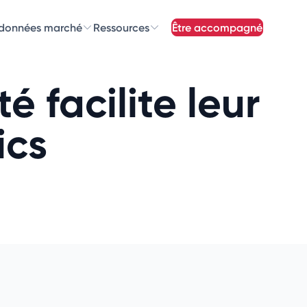
 données marché
Ressources
être accompagné
z nos
newsletters
é facilite leur
newsletters qui vous intéressent
ics