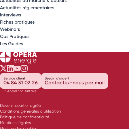
Actualités du marché & acteurs
Actualités réglementaires
Interviews
Fiches pratiques
Webinars
Cas Pratiques
Les Guides
Opéra Énergie sur Twitter
Opéra Énergie sur LinkedIn
Opéra Énergie sur Youtube
Opéra Énergie sur Instagram
Service client
Besoin d'aide ?
04 84 31 02 26
Contactez-nous par mail
* Appel non surtaxé
Devenir courtier agréé
Conditions générales d’utilisation
Politique de confidentialité
Mentions légales
Gestion des cookies