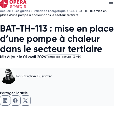
Accueil
Les guides
Efficacité Energétique
CEE
BAT-TH-113 : mise en
place d’une pompe à chaleur dans le secteur tertiaire
BAT-TH-113 : mise en place
Découvrez nos
newsletters
d’une pompe à chaleur
Choisissez les newsletters qui vous intéressent
dans le secteur tertiaire
Mis à jour le 01 avril 2026
Temps de lecture : 3 min
Par
Caroline Dusanter
Partager l'article
Partager l'article sur LinkedIn
Partager l'article sur Facebook
Partager l'article sur X