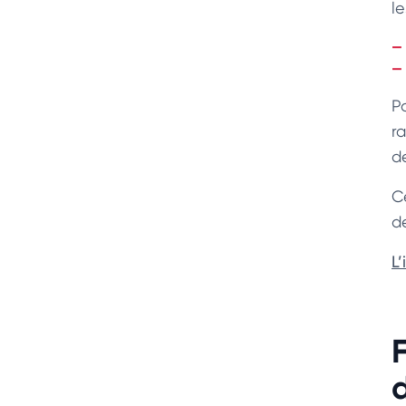
le
P
ra
d
C
d
L