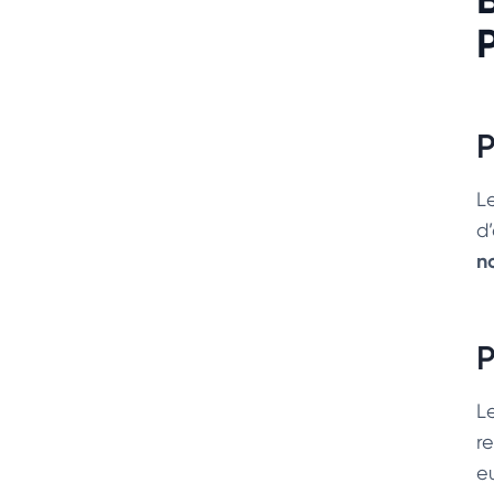
P
L
d
n
P
L
r
e