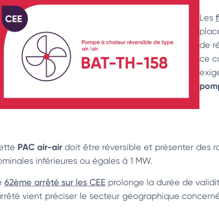
Les
plac
de r
ce c
exig
pomp
PAC air-air
ette
doit être réversible et présenter des r
ominales inférieures ou égales à 1 MW.
e
62ème arrêté sur les CEE
prolonge la durée de validité
’arrêté vient préciser le secteur géographique concerné 