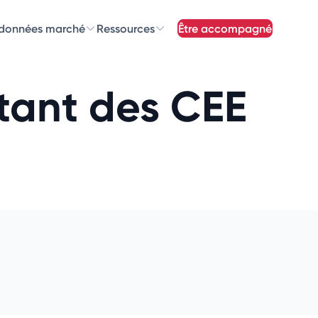
 données marché
Ressources
être accompagné
z nos
newsletters
ntant des CEE
newsletters qui vous intéressent