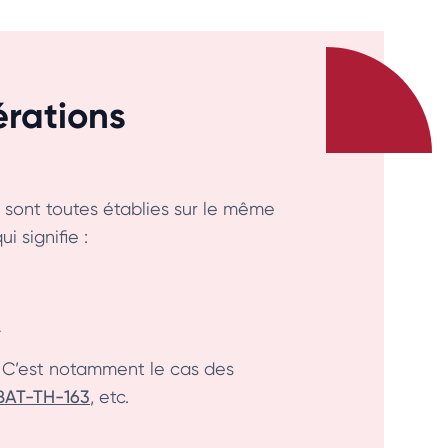
érations
sont toutes établies sur le même
 signifie :
.
re. C’est notamment le cas des
BAT-TH-163
, etc.