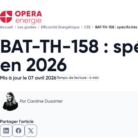
Accueil
Les guides
Efficacité Energétique
CEE
BAT-TH-158 : spécificité
BAT-TH-158 : sp
en 2026
Mis à jour le 07 avril 2026
Temps de lecture : 4 min
Par
Caroline Dusanter
Partager l'article
Partager l'article sur LinkedIn
Partager l'article sur Facebook
Partager l'article sur X