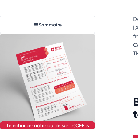
D
Sommaire
l
fr
C
T
t
Télécharger notre guide sur les
CEE