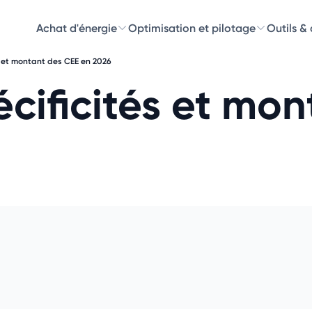
Achat d'énergie
Optimisation et pilotage
Outils &
s et montant des CEE en 2026
Découvre
écificités et mo
Choisissez les 