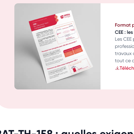
Format 
CEE : le
Les CEE 
professio
travaux 
tout ce q
Téléch
BAT-TH-158 : quelles exigen