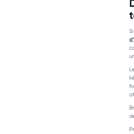
D
S
d’
co
un
L
l
f
of
B
d
Pr