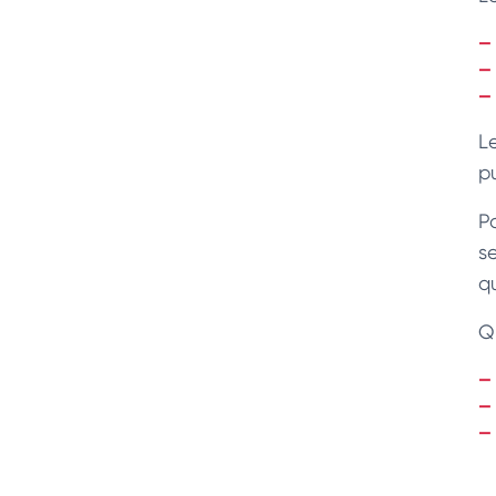
L
p
Pa
se
qu
Q