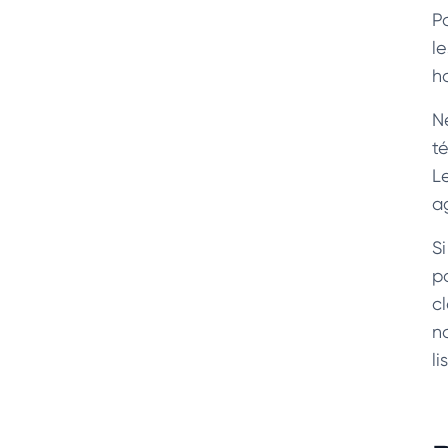
Po
l
h
Né
t
L
ag
S
p
c
n
li