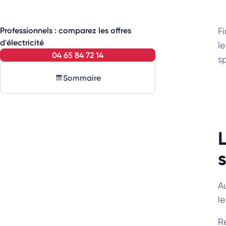
Professionnels : comparez les offres
F
d'électricité
le
04 65 84 72 14
s
Sommaire
A
l
R