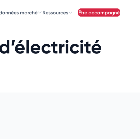
 données marché
Ressources
être accompagné
z nos
newsletters
’électricité
newsletters qui vous intéressent