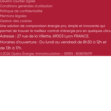
Devenir courtier agréé
Conditions générales d’utilisation
Politique de confidentialité
Mentions légales
Gestion des cookies
Une solution de comparaison énergie pro, simple et innovante qui
permet de trouver le meilleur contrat d'énergie pro en quelques clics.
Adresse : 27 rue de la Villette, 69003 Lyon FRANCE.
Horaires d’ouverture : Du lundi au vendredi de 8h30 à 12h et
de 13h à 17h.
©2026 Opéra Énergie. Immatriculation - SIREN : 808096119