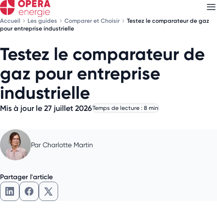
Accueil
Les guides
Comparer et Choisir
Testez le comparateur de gaz
pour entreprise industrielle
Testez le comparateur de
Découvrez nos
newsletters
gaz pour entreprise
Choisissez les newsletters qui vous intéressent
industrielle
Mis à jour le 27 juillet 2026
Temps de lecture : 8 min
Par
Charlotte Martin
Partager l'article
Partager l'article sur LinkedIn
Partager l'article sur Facebook
Partager l'article sur X