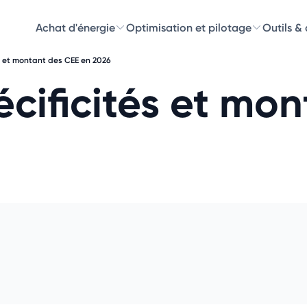
Achat d'énergie
Optimisation et pilotage
Outils &
s et montant des CEE en 2026
Découvre
écificités et mo
Choisissez les 