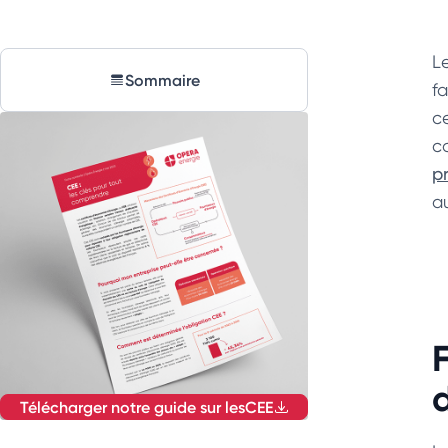
L
Sommaire
f
c
c
p
a
Télécharger notre guide sur les
CEE