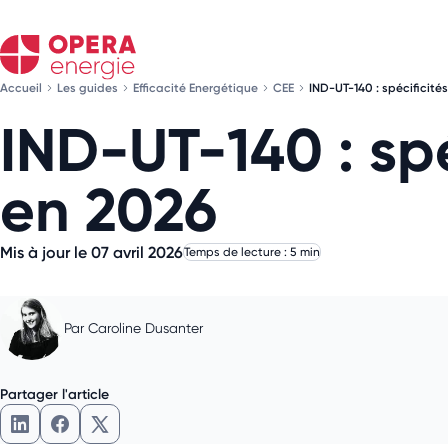
Accueil
Les guides
Efficacité Energétique
CEE
IND-UT-140 : spécificité
IND-UT-140 : sp
en 2026
Mis à jour le 07 avril 2026
Temps de lecture : 5 min
Par
Caroline Dusanter
Partager l'article
Partager l'article sur LinkedIn
Partager l'article sur Facebook
Partager l'article sur X