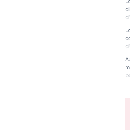
L
d
d
L
c
d
A
m
p