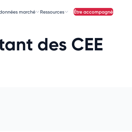
 données marché
Ressources
être accompagné
z nos
newsletters
ntant des CEE
newsletters qui vous intéressent