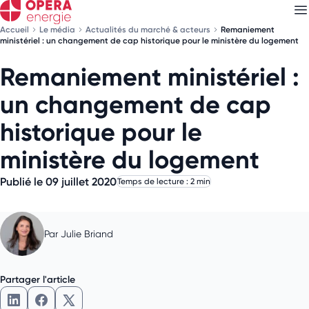
Accueil
Le média
Actualités du marché & acteurs
Remaniement
ministériel : un changement de cap historique pour le ministère du logement
Remaniement ministériel :
Découvrez nos
newsletters
un changement de cap
Choisissez les newsletters qui vous intéressent
historique pour le
ministère du logement
Publié le 09 juillet 2020
Temps de lecture : 2 min
Par
Julie Briand
Partager l'article