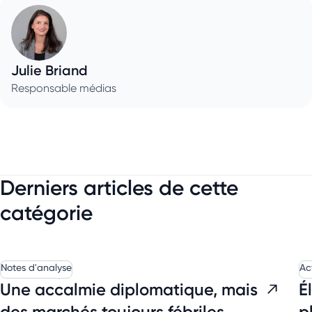
Julie Briand
Responsable médias
Derniers articles de cette
catégorie
Notes d'analyse
Ac
Une accalmie diplomatique, mais
É
des marchés toujours fébriles
p