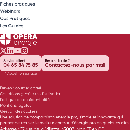
Fiches pratiques
Webinars
Cas Pratiques
Les Guides
Opéra Énergie sur Twitter
Opéra Énergie sur LinkedIn
Opéra Énergie sur Youtube
Opéra Énergie sur Instagram
Service client
Besoin d'aide ?
04 65 84 75 85
Contactez-nous par mail
* Appel non surtaxé
Devenir courtier agréé
Conditions générales d’utilisation
Politique de confidentialité
Mentions légales
Gestion des cookies
Une solution de comparaison énergie pro, simple et innovante qui
permet de trouver le meilleur contrat d'énergie pro en quelques clics.
Adresse : 27 rue de la Villette, 69003 Lyon FRANCE.