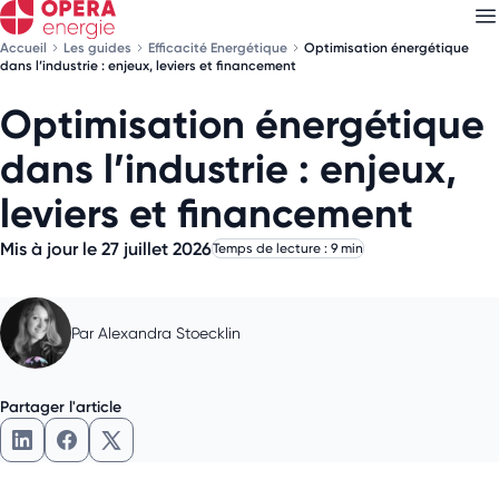
Accueil
Les guides
Efficacité Energétique
Optimisation énergétique
dans l’industrie : enjeux, leviers et financement
Optimisation énergétique
Découvrez nos
newsletters
dans l’industrie : enjeux,
Choisissez les newsletters qui vous intéressent
leviers et financement
Mis à jour le 27 juillet 2026
Temps de lecture : 9 min
Par
Alexandra Stoecklin
Partager l'article
Partager l'article sur LinkedIn
Partager l'article sur Facebook
Partager l'article sur X