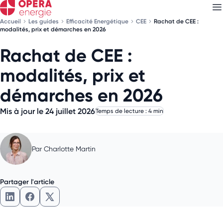
Accueil
Les guides
Efficacité Energétique
CEE
Rachat de CEE :
modalités, prix et démarches en 2026
Rachat de CEE :
Découvrez nos
newsletters
modalités, prix et
Choisissez les newsletters qui vous intéressent
démarches en 2026
Mis à jour le 24 juillet 2026
Temps de lecture : 4 min
Par
Charlotte Martin
Partager l'article
Partager l'article sur LinkedIn
Partager l'article sur Facebook
Partager l'article sur X