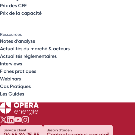
Prix des CEE
Prix de la capacité
Ressources
Notes d’analyse
Actualités du marché & acteurs
Actualités réglementaires
Interviews
Fiches pratiques
Webinars
Cas Pratiques
Les Guides
Opéra Énergie sur Twitter
Opéra Énergie sur LinkedIn
Opéra Énergie sur Youtube
Opéra Énergie sur Instagram
Service client
Besoin d'aide ?
04 65 84 75 85
Contactez-nous par mail