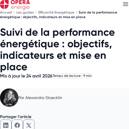
Accueil
Les guides
Efficacité Energétique
Suivi de la performance
énergétique : objectifs, indicateurs et mise en place
Suivi de la performance
Découvrez nos
newsletters
énergétique : objectifs,
Choisissez les newsletters qui vous intéressent
indicateurs et mise en
place
Mis à jour le 24 avril 2026
Temps de lecture : 9 min
Par
Alexandra Stoecklin
Partager l'article
Partager l'article sur LinkedIn
Partager l'article sur Facebook
Partager l'article sur X