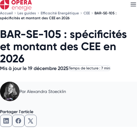
Accueil
Les guides
Efficacité Energétique
CEE
BAR-SE-105 :
spécificités et montant des CEE en 2026
BAR-SE-105 : spécificités
Découvrez nos
newsletters
et montant des CEE en
Choisissez les newsletters qui vous intéressent
2026
Mis à jour le 19 décembre 2025
Temps de lecture : 7 min
Par
Alexandra Stoecklin
Partager l'article
Partager l'article sur LinkedIn
Partager l'article sur Facebook
Partager l'article sur X