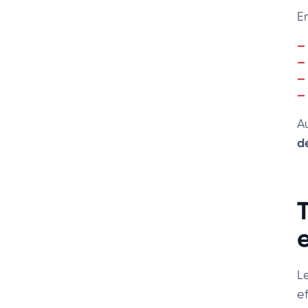
E
A
d
L
ef