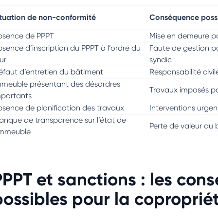
ituation de non-conformité
Conséquence poss
bsence de PPPT
Mise en demeure par
sence d’inscription du PPPT à l’ordre du
Faute de gestion p
ur
syndic
éfaut d’entretien du bâtiment
Responsabilité civi
mmeuble présentant des désordres
Travaux imposés par
mportants
sence de planification des travaux
Interventions urgen
anque de transparence sur l’état de
Perte de valeur du 
’immeuble
PPPT et sanctions : les con
possibles pour la coproprié