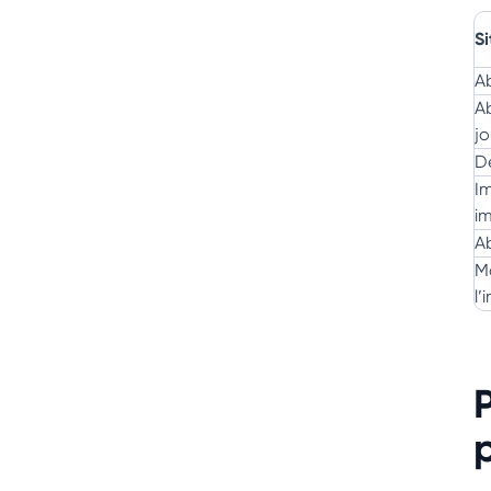
S
A
Ab
jo
D
I
i
Ab
M
l