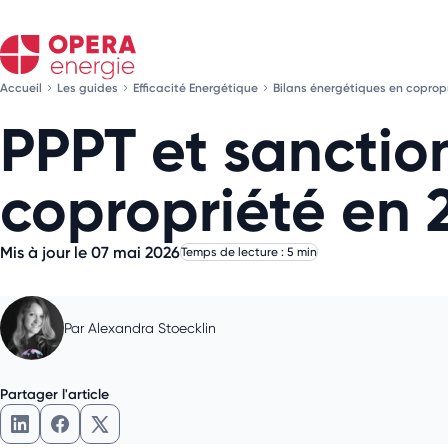
Accueil
Les guides
Efficacité Energétique
Bilans énergétiques en coprop
PPPT et sanction
copropriété en 
Mis à jour le 07 mai 2026
Temps de lecture : 5 min
Par
Alexandra Stoecklin
Partager l'article
Partager l'article sur LinkedIn
Partager l'article sur Facebook
Partager l'article sur X