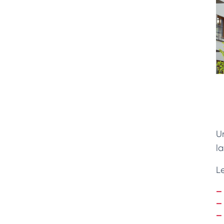
U
la
L