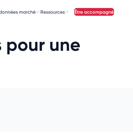
 données marché
Ressources
être accompagné
z nos
newsletters
s pour une
newsletters qui vous intéressent