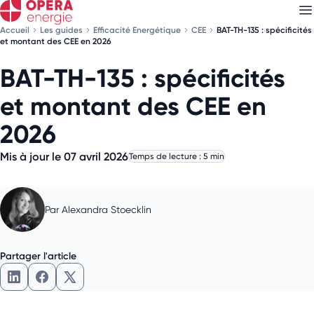
Accueil
Les guides
Efficacité Energétique
CEE
BAT-TH-135 : spécificités
et montant des CEE en 2026
BAT-TH-135 : spécificités
Découvrez nos
newsletters
et montant des CEE en
Choisissez les newsletters qui vous intéressent
2026
Mis à jour le 07 avril 2026
Temps de lecture : 5 min
Par
Alexandra Stoecklin
Partager l'article
Partager l'article sur LinkedIn
Partager l'article sur Facebook
Partager l'article sur X