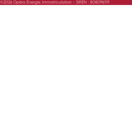
©2026 Opéra Énergie. Immatriculation - SIREN : 808096119