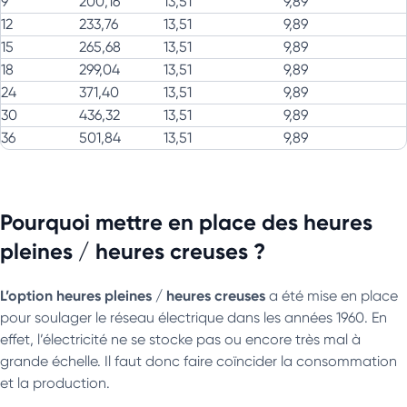
9
200,16
13,51
9,89
12
233,76
13,51
9,89
15
265,68
13,51
9,89
18
299,04
13,51
9,89
24
371,40
13,51
9,89
30
436,32
13,51
9,89
36
501,84
13,51
9,89
Pourquoi mettre en place des heures
pleines / heures creuses ?
L’option heures pleines / heures creuses
a été mise en place
pour soulager le réseau électrique dans les années 1960. En
effet, l’électricité ne se stocke pas ou encore très mal à
grande échelle. Il faut donc faire coïncider la consommation
et la production.