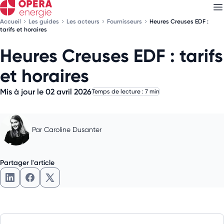
Accueil
Les guides
Les acteurs
Fournisseurs
Heures Creuses EDF :
tarifs et horaires
Heures Creuses EDF : tarifs
Découvrez nos
newsletters
et horaires
Choisissez les newsletters qui vous intéressent
Mis à jour le 02 avril 2026
Temps de lecture : 7 min
Par
Caroline Dusanter
Partager l'article
Partager l'article sur LinkedIn
Partager l'article sur Facebook
Partager l'article sur X